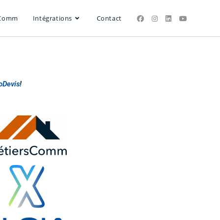
sComm
Intégrations
Contact
oDevis
!