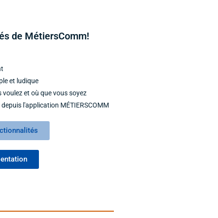
ités de MétiersComm!
nt
ple et ludique
 voulez et où que vous soyez
nt depuis l'application MÉTIERSCOMM
nctionnalités
sentation